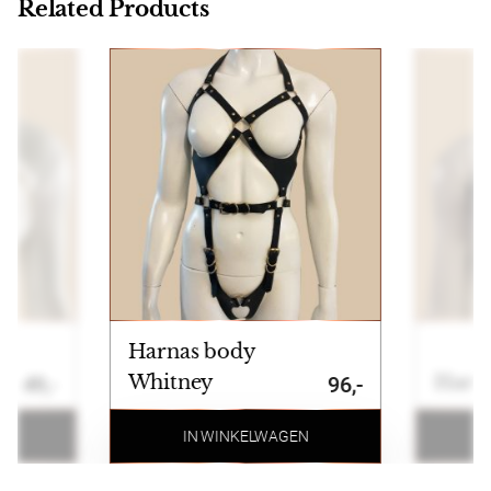
S, M, L, XL
Al onze producten worden uit voorraad geleverd.
Maat
Related Products
bij dan een sexy set lingerie waarin jouw prachtige
Bestellingen geplaatst op werkdagen vóór 17:00uur
lichaam perfect tot haar recht komt?
worden dezelfde werkdag verzonden. Verzenden
naar NL, BE & D is gratis vanaf €75,00. Bij bestellingen
Onze lingerie is perfect voor elke vrouw en goed te
naar NL & BE onder de €75,00 brengen wij €7,00
combineren met andere lingerie, tepelplakkers,
verzendkosten in rekening. Bij bestellingen naar
kimono’s, hoge hakken en/of sexy jurkjes.
Duitsland onder de €75,00 brengen wij €10,00
Onze classy lingerie past van maat S tot XL De
verzendkosten in rekening. Bij bestellingen naar
lingerie is van hoge kwaliteit en sluit, mede door het
andere EU landen waar wij leveren brengen wij
hoogwaardige materiaal, perfect aan.
€17,00 verzendkosten in rekening.
Betalen
Harnas body
Wij ondersteunen de volgende betaalmogelijkheden:
Whitney
Harna
49,-
96,-
Ideal, Bancontact, Klarna, Credit card, Paypal en
bankoverschrijving.
N
IN WINKELWAGEN