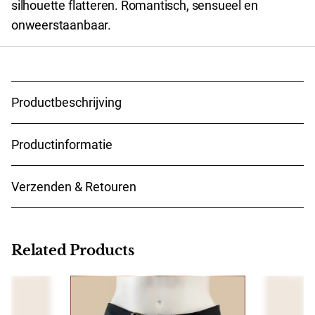
silhouette flatteren. Romantisch, sensueel en
onweerstaanbaar.
Heb jij een spannende avond thuis, een feestje, een
date of wil jij jezelf gewoon even op en top vrouw én
sexy voelen? Met onze sexy lingerie straal jij en voel
90% Polyester 10% Spandex
Material
je jezelf sexy!
Verleidelijk zijn start met jezelf sexy, zelfverzekerd en
Bezorgen en verzendkosten
verleidelijk voelen en wat draagt daar nou meer aan
S, M, L, XL
Al onze producten worden uit voorraad geleverd.
Maat
Related Products
bij dan een sexy set lingerie waarin jouw prachtige
Bestellingen geplaatst op werkdagen vóór 17:00uur
lichaam perfect tot haar recht komt?
worden dezelfde werkdag verzonden. Verzenden
naar NL, BE & D is gratis vanaf €75,00. Bij bestellingen
Onze lingerie is perfect voor elke vrouw en goed te