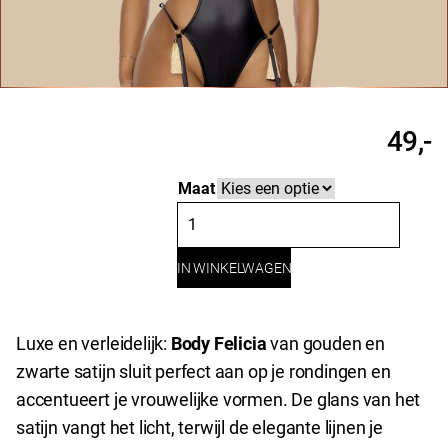
49,-
Maat
Body
Felicia
IN WINKELWAGEN
aantal
Luxe en verleidelijk:
Body Felicia
van gouden en
zwarte satijn sluit perfect aan op je rondingen en
accentueert je vrouwelijke vormen. De glans van het
satijn vangt het licht, terwijl de elegante lijnen je