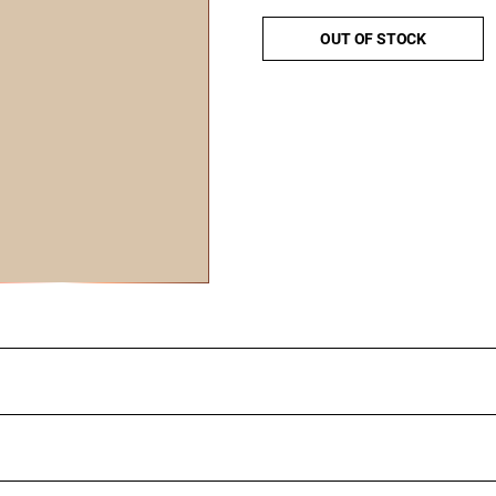
OUT OF STOCK
de en gebruikte glijmiddel. Het is veilig te gebruiken in
conen kan speeltjes aantasten en de levensduur verkorten. W