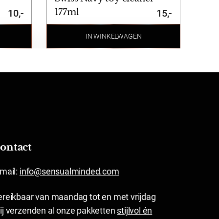
177ml
10,-
15,-
IN WINKELWAGEN
ontact
-mail:
info@sensualminded.com
ereikbaar van maandag tot en met vrijdag
ij verzenden al onze pakketten
stijlvol én