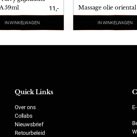
A 59ml
Massage olie oriental
11,-
IN WINKELWAGEN
IN WINKELWAGEN
Quick Links
C
Over ons
E
Collabs
B
Nieuwsbrief
W
Retourbeleid