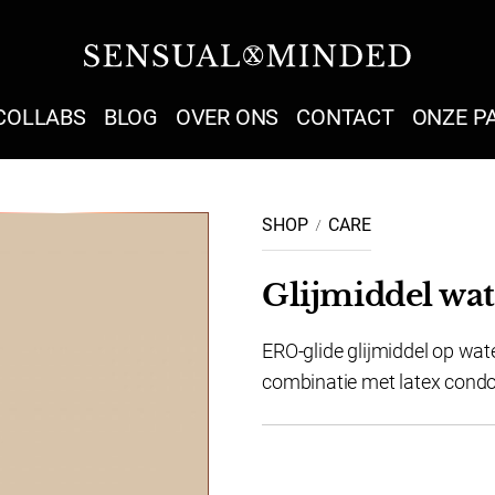
Sensual Minded
COLLABS
BLOG
OVER ONS
CONTACT
ONZE P
SHOP
CARE
Glijmiddel wat
ERO-glide glijmiddel op wate
combinatie met latex condo