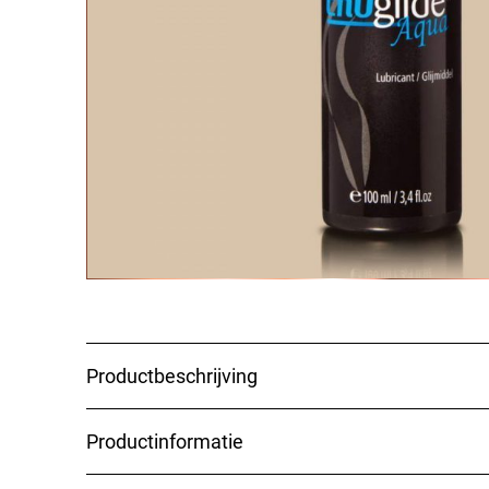
Glijmiddel op waterbasis is het meest voorkomen
siliconen sextoys. Glijmiddel op basis van sili