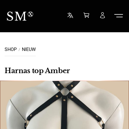
Ga naar de inhoud
Sensual Minded
SHOP
NIEUW
Harnas top Amber