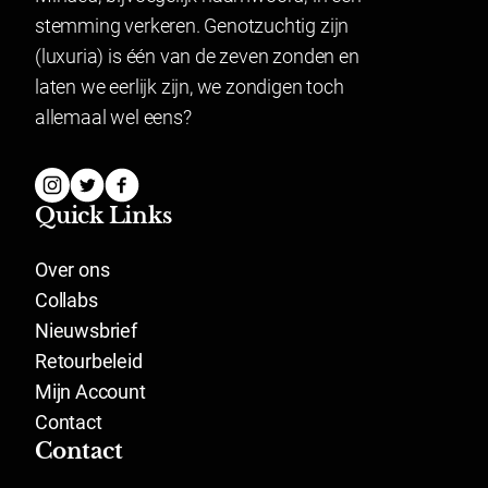
voor gesealde artikelen.
stemming verkeren. Genotzuchtig zijn
Lingerie mag gepast worden en indien het niet past
(luxuria) is één van de zeven zonden en
geretourneerd worden.
laten we eerlijk zijn, we zondigen toch
allemaal wel eens?
Quick Links
Over ons
Collabs
Nieuwsbrief
Retourbeleid
Mijn Account
Contact
Contact