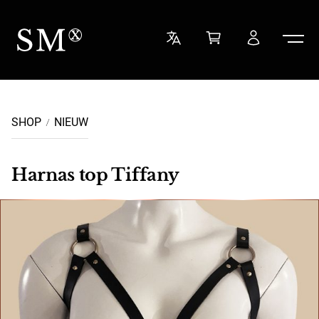
Ga naar de inhoud
Sensual Minded
SHOP
NIEUW
Harnas top Tiffany