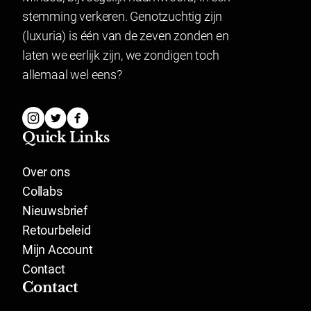
voor gesealde artikelen.
stemming verkeren. Genotzuchtig zijn
Lingerie mag gepast worden en indien het niet past
(luxuria) is één van de zeven zonden en
geretourneerd worden.
laten we eerlijk zijn, we zondigen toch
allemaal wel eens?
Quick Links
Over ons
Collabs
Nieuwsbrief
Retourbeleid
Mijn Account
Contact
Contact