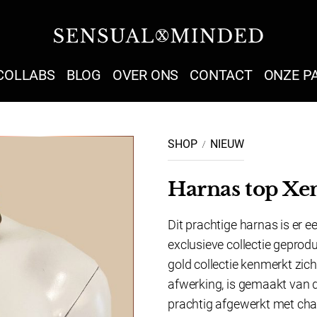
Sensual Minded
COLLABS
BLOG
OVER ONS
CONTACT
ONZE P
SHOP
NIEUW
Harnas top Xe
Dit prachtige harnas is er ee
exclusieve collectie gepro
gold collectie kenmerkt zi
afwerking, is gemaakt van d
prachtig afgewerkt met ch