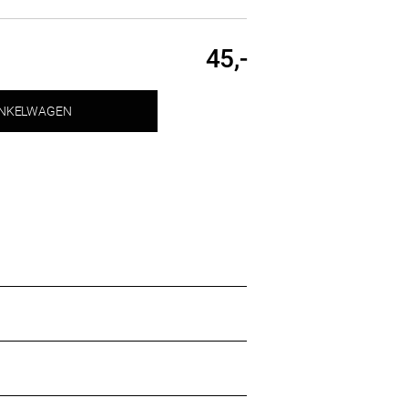
45,-
INKELWAGEN
eit vegan leer en hoogwaardig