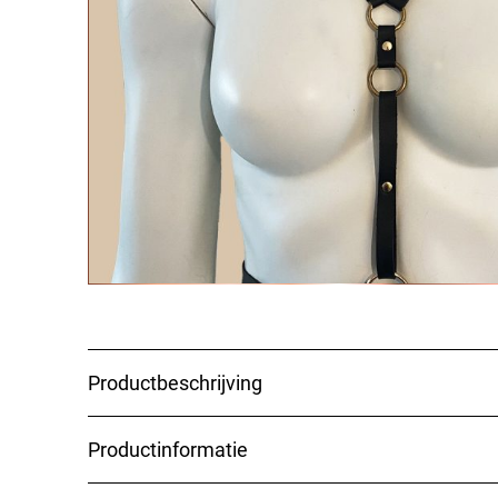
Exclusief bij Sensual Minded; the gold collecti
afgewerkt met gouden details.