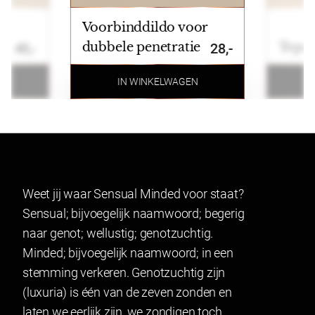
Betalen
Voorbinddildo voor
Wij ondersteunen de volgende betaalmogelijkheden:
dubbele penetratie
Tepe
45,-
28,-
Ideal, Bancontact, Klarna, Credit card, Paypal en
bankoverschrijving.
N
IN WINKELWAGEN
Retourneren
Artikelen kunnen binnen 14 dagen na ontvangst
geruild of geretourneerd worden. Indien u een
product wenst te ruilen of retourneren maakt u
Weet jij waar Sensual Minded voor staat?
gebruik van onze retourformulier. In verband met
Sensual; bijvoegelijk naamwoord; begerig
hygiëne kunnen producten waarvan het zegel
naar genot; wellustig; genotzuchtig.
verbroken is niet geretourneerd worden. Dit geldt ook
Minded; bijvoegelijk naamwoord; in een
voor gesealde artikelen.
stemming verkeren. Genotzuchtig zijn
Lingerie mag gepast worden en indien het niet past
(luxuria) is één van de zeven zonden en
geretourneerd worden.
laten we eerlijk zijn, we zondigen toch