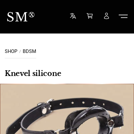
Ga naar de inhoud
Sensual Minded
SHOP
BDSM
Knevel silicone