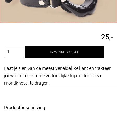
25,-
IN WINKELWAGEN
Knevel
silicone
aantal
Laat je zien van de meest verleidelijke kant en trakteer
jouw dom op zachte verleidelijke lippen door deze
mondknevel te dragen.