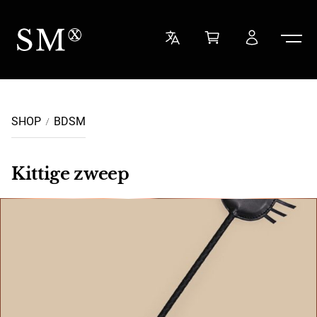
Ga naar de inhoud
Sensual Minded
SHOP
BDSM
Kittige zweep