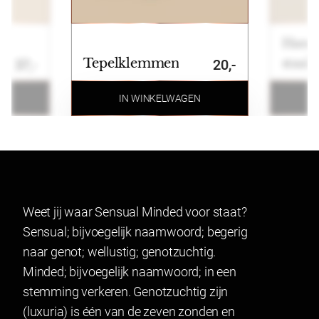
Betalen
Handb
Wij ondersteunen de volgende betaalmogelijkheden:
Tepelklemmen
staal
37,-
20,-
Ideal, Bancontact, Klarna, Credit card, Paypal en
bankoverschrijving.
N
IN WINKELWAGEN
Retourneren
Artikelen kunnen binnen 14 dagen na ontvangst
geruild of geretourneerd worden. Indien u een
product wenst te ruilen of retourneren maakt u
Weet jij waar Sensual Minded voor staat?
gebruik van onze retourformulier. In verband met
Sensual; bijvoegelijk naamwoord; begerig
hygiëne kunnen producten waarvan het zegel
naar genot; wellustig; genotzuchtig.
verbroken is niet geretourneerd worden. Dit geldt ook
Minded; bijvoegelijk naamwoord; in een
voor gesealde artikelen.
stemming verkeren. Genotzuchtig zijn
Lingerie mag gepast worden en indien het niet past
(luxuria) is één van de zeven zonden en
geretourneerd worden.