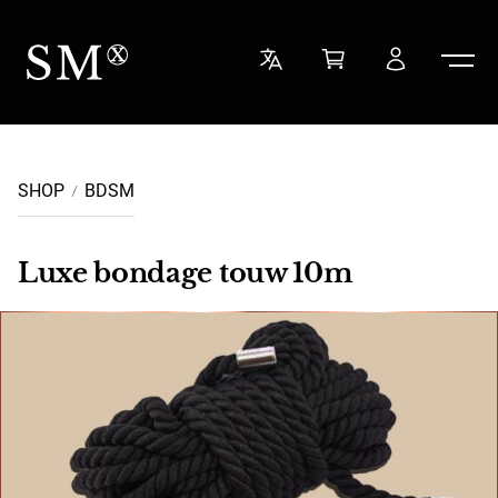
Ga naar de inhoud
Sensual Minded
SHOP
BDSM
Luxe bondage touw 10m