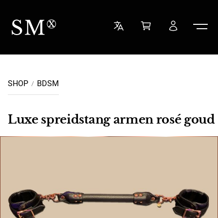
Ga naar de inhoud
Sensual Minded
SHOP
BDSM
Luxe spreidstang armen rosé goud