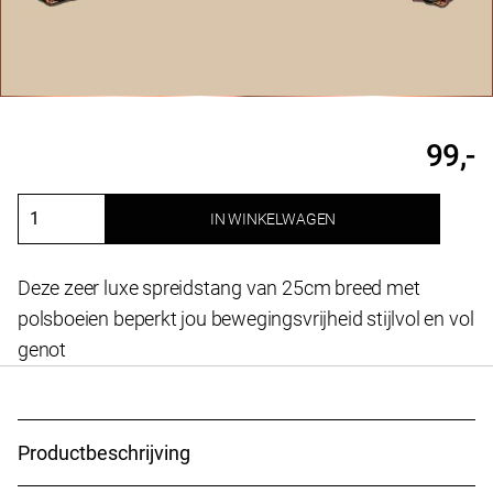
99,-
IN WINKELWAGEN
Luxe
spreidstang
armen
Deze zeer luxe spreidstang van 25cm breed met
rosé
polsboeien beperkt jou bewegingsvrijheid stijlvol en vol
goud
genot
aantal