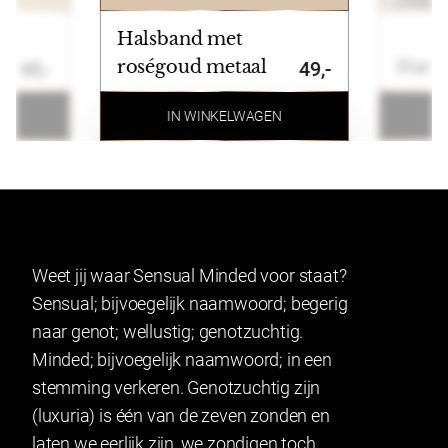
Betalen
Halsband met
Wij ondersteunen de volgende betaalmogelijkheden:
ss
roségoud metaal
Harna
65,-
49,-
Ideal, Bancontact, Klarna, Credit card, Paypal en
bankoverschrijving.
N
IN WINKELWAGEN
Retourneren
Artikelen kunnen binnen 14 dagen na ontvangst
geruild of geretourneerd worden. Indien u een
product wenst te ruilen of retourneren maakt u
Weet jij waar Sensual Minded voor staat?
gebruik van onze retourformulier. In verband met
Sensual; bijvoegelijk naamwoord; begerig
hygiëne kunnen producten waarvan het zegel
naar genot; wellustig; genotzuchtig.
verbroken is niet geretourneerd worden. Dit geldt ook
Minded; bijvoegelijk naamwoord; in een
voor gesealde artikelen.
stemming verkeren. Genotzuchtig zijn
Lingerie mag gepast worden en indien het niet past
(luxuria) is één van de zeven zonden en
geretourneerd worden.
laten we eerlijk zijn, we zondigen toch