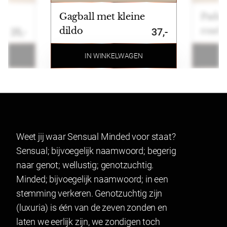
Betalen
Gagball met kleine
Paddl
Wij ondersteunen de volgende betaalmogelijkheden:
dildo
rosé 
25,-
37,-
Ideal, Bancontact, Klarna, Credit card, Paypal en
bankoverschrijving.
N
IN WINKELWAGEN
Retourneren
Artikelen kunnen binnen 14 dagen na ontvangst
geruild of geretourneerd worden. Indien u een
product wenst te ruilen of retourneren maakt u
Weet jij waar Sensual Minded voor staat?
gebruik van onze retourformulier. In verband met
Sensual; bijvoegelijk naamwoord; begerig
hygiëne kunnen producten waarvan het zegel
naar genot; wellustig; genotzuchtig.
verbroken is niet geretourneerd worden. Dit geldt ook
Minded; bijvoegelijk naamwoord; in een
voor gesealde artikelen.
stemming verkeren. Genotzuchtig zijn
Lingerie mag gepast worden en indien het niet past
(luxuria) is één van de zeven zonden en
geretourneerd worden.
laten we eerlijk zijn, we zondigen toch