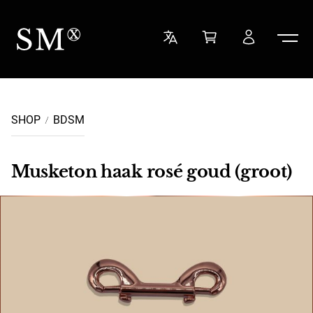
Ga naar de inhoud
Sensual Minded
SHOP
BDSM
Musketon haak rosé goud (groot)