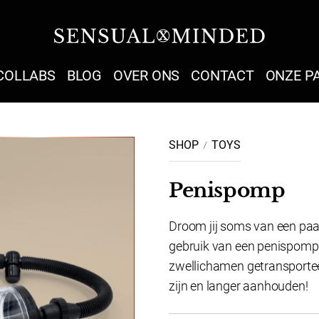
Sensual Minded
COLLABS
BLOG
OVER ONS
CONTACT
ONZE P
SHOP
TOYS
Penispomp
Droom jij soms van een paa
gebruik van een penispomp 
zwellichamen getransportee
zijn en langer aanhouden!