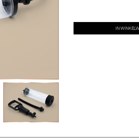
IN WINKEL
Penispomp
aantal