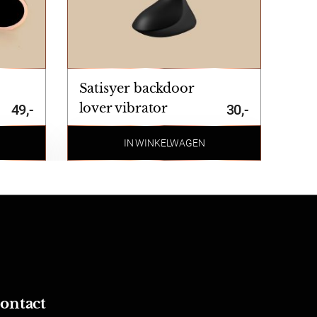
st te ruilen of retourneren maakt
n is niet geretourneerd worden. Dit
Satisyer backdoor
lover vibrator
49,-
30,-
IN WINKELWAGEN
ontact