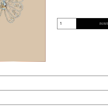
IN W
Vlinder
tepelcovers
strass
aantal
 jewelry en maak jouw borsten onweerstaanbaar! Maak de
op de gewenste plek. Draag ze onder doorschijnende kledin