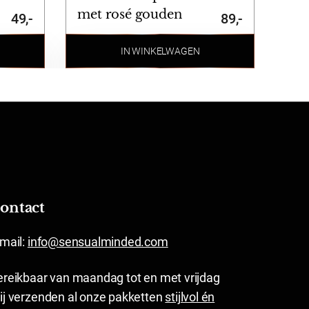
met rosé gouden
49,-
89,-
details
IN WINKELWAGEN
ontact
-mail:
info@sensualminded.com
ereikbaar van maandag tot en met vrijdag
ij verzenden al onze pakketten
stijlvol én