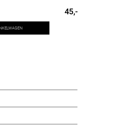
45,-
INKELWAGEN
 tepels en huid rondom goed
g of in combinatie met open cup