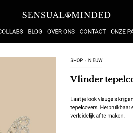
Sensual Minded
COLLABS
BLOG
OVER ONS
CONTACT
ONZE P
SHOP
NIEUW
Vlinder tepelco
Laat je look vleugels krijg
tepelcovers. Herbruikbaar 
verleidelijk af te maken.