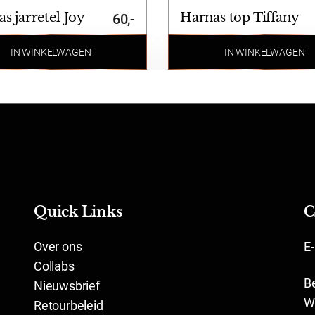
s jarretel Joy
Harnas top Tiffany
60,-
IN WINKELWAGEN
IN WINKELWAGEN
Quick Links
C
Over ons
E
Collabs
B
Nieuwsbrief
W
Retourbeleid