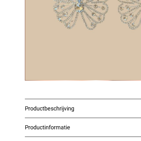
Steel de show met onze sensual minded nipple
schoon, verwijder de folie en plak de stickers 