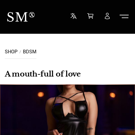
Ga naar de inhoud
Sensual Minded
SHOP
BDSM
A mouth-full of love