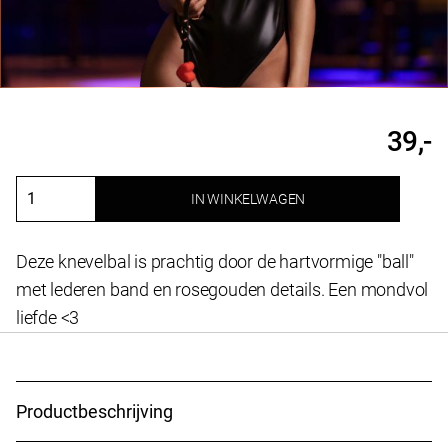
39,-
IN WINKELWAGEN
A
mouth-
full
Deze knevelbal is prachtig door de hartvormige "ball"
of
met lederen band en rosegouden details. Een mondvol
love
liefde <3
aantal