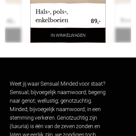
Betalen
Hals-, pols-,
Wij ondersteunen de volgende betaalmogelijkheden:
enkelboeien
Bonda
45,-
89,-
Ideal, Bancontact, Klarna, Credit card, Paypal en
bankoverschrijving.
N
IN WINKELWAGEN
Retourneren
Artikelen kunnen binnen 14 dagen na ontvangst
geruild of geretourneerd worden. Indien u een
product wenst te ruilen of retourneren maakt u
Weet jij waar Sensual Minded voor staat?
gebruik van onze retourformulier. In verband met
Sensual; bijvoegelijk naamwoord; begerig
hygiëne kunnen producten waarvan het zegel
naar genot; wellustig; genotzuchtig.
verbroken is niet geretourneerd worden. Dit geldt ook
Minded; bijvoegelijk naamwoord; in een
voor gesealde artikelen.
stemming verkeren. Genotzuchtig zijn
Lingerie mag gepast worden en indien het niet past
(luxuria) is één van de zeven zonden en
geretourneerd worden.
laten we eerlijk zijn, we zondigen toch