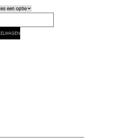
ette
KELWAGEN