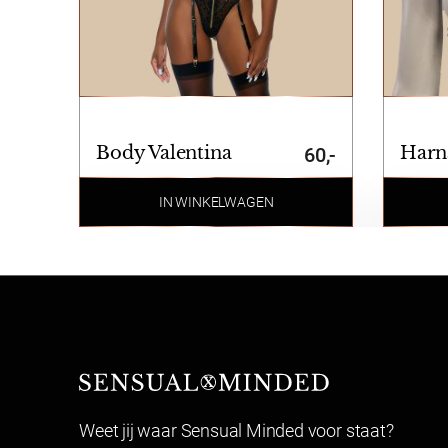
Retourneren
Artikelen kunnen binnen 14 dagen na ontvangst 
u gebruik van onze retourformulier. In verband
geldt ook voor gesealde artikelen.
Lingerie mag gepast worden en indien het niet
Body Valentina
Harna
60,-
IN WINKELWAGEN
Sensual Minded
Weet jij waar Sensual Minded voor staat?