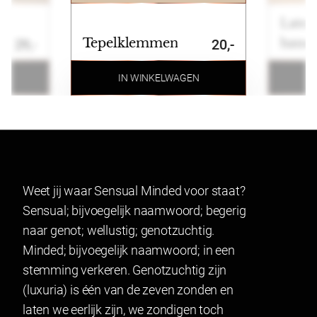
Betalen
Latex
Wij ondersteunen de volgende betaalmogelijkheden:
Tepelklemmen
hand
29,-
20,-
Ideal, Bancontact, Klarna, Credit card, Paypal en
bankoverschrijving.
N
IN WINKELWAGEN
Retourneren
Artikelen kunnen binnen 14 dagen na ontvangst
geruild of geretourneerd worden. Indien u een
product wenst te ruilen of retourneren maakt u
Weet jij waar Sensual Minded voor staat?
gebruik van onze retourformulier. In verband met
Sensual; bijvoegelijk naamwoord; begerig
hygiëne kunnen producten waarvan het zegel
naar genot; wellustig; genotzuchtig.
verbroken is niet geretourneerd worden. Dit geldt ook
Minded; bijvoegelijk naamwoord; in een
voor gesealde artikelen.
stemming verkeren. Genotzuchtig zijn
Lingerie mag gepast worden en indien het niet past
(luxuria) is één van de zeven zonden en
geretourneerd worden.
laten we eerlijk zijn, we zondigen toch