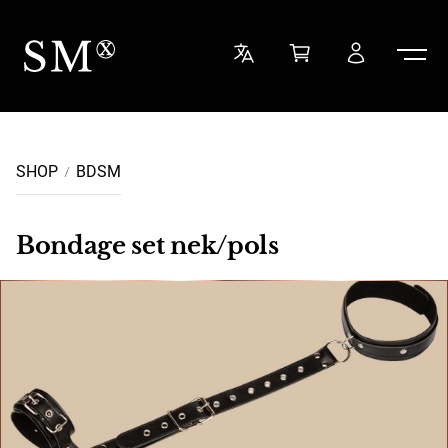
Ga naar de inhoud
Sensual Minded
SHOP
BDSM
Bondage set nek/pols