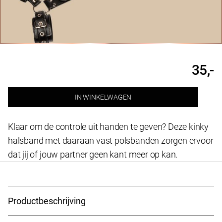
35,-
IN WINKELWAGEN
Bondage
set
nek/pols
Klaar om de controle uit handen te geven? Deze kinky
aantal
halsband met daaraan vast polsbanden zorgen ervoor
dat jij of jouw partner geen kant meer op kan.