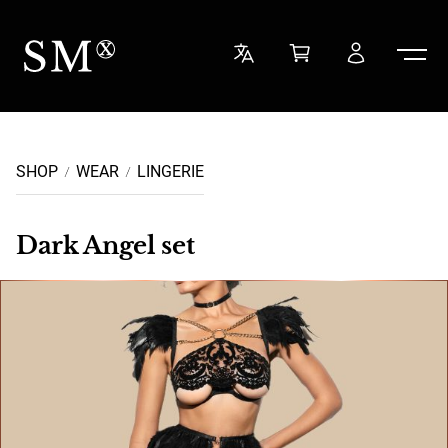
Ga naar de inhoud
Sensual Minded
SHOP
WEAR
LINGERIE
Dark Angel set