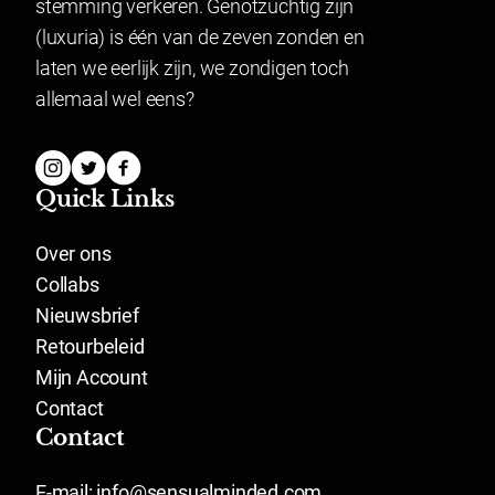
stemming verkeren. Genotzuchtig zijn
Lingerie mag gepast worden en indien het niet past
(luxuria) is één van de zeven zonden en
geretourneerd worden.
laten we eerlijk zijn, we zondigen toch
allemaal wel eens?
Quick Links
Over ons
Collabs
Nieuwsbrief
Retourbeleid
Mijn Account
Contact
Contact
E-mail:
info@sensualminded.com