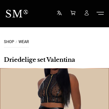
Ga naar de inhoud
Sensual Minded
SHOP
WEAR
Driedelige set Valentina