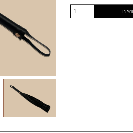
IN W
Luxe
flogger
zwart
en
rosé
goud
aantal