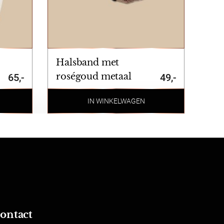
st te ruilen of retourneren maakt
n is niet geretourneerd worden. Dit
Halsband met
roségoud metaal
65,-
49,-
IN WINKELWAGEN
ontact