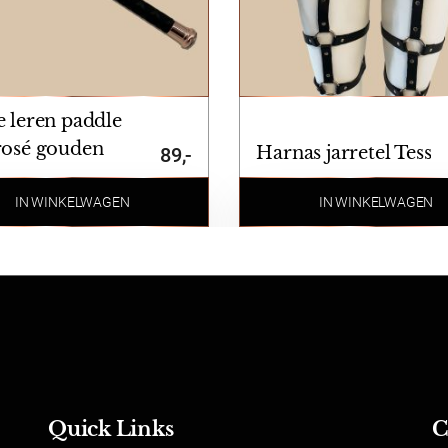
geruild of geretourneerd worden. Indien u een product wen
 met hygiëne kunnen producten waarvan het zegel verbroke
 past geretourneerd worden.
 leren paddle
rosé gouden
Harnas jarretel Tess
89,-
ls
IN WINKELWAGEN
IN WINKELWAGEN
Quick Links
C