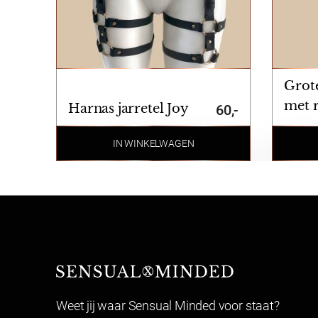
Retourneren
Artikelen kunnen binnen 14 dagen na ontvangst 
u gebruik van onze retourformulier. In verband
geldt ook voor gesealde artikelen.
Lingerie mag gepast worden en indien het niet
Grote
met 
Harnas jarretel Joy
60,-
detai
IN WINKELWAGEN
Sensual Minded
Weet jij waar Sensual Minded voor staat?