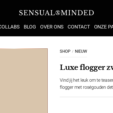
Sensual Minded
COLLABS
BLOG
OVER ONS
CONTACT
ONZE P
SHOP
NIEUW
Luxe flogger z
Vind jij het leuk om te teas
flogger met roségouden details