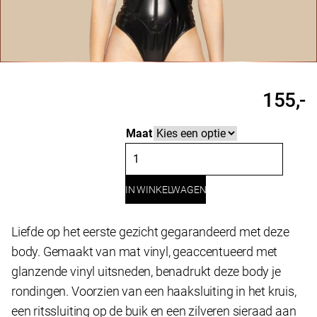
155,-
Maat
Maison
body
IN WINKELWAGEN
Foudre
aantal
Liefde op het eerste gezicht gegarandeerd met deze
body. Gemaakt van mat vinyl, geaccentueerd met
glanzende vinyl uitsneden, benadrukt deze body je
rondingen. Voorzien van een haaksluiting in het kruis,
een ritssluiting op de buik en een zilveren sieraad aan