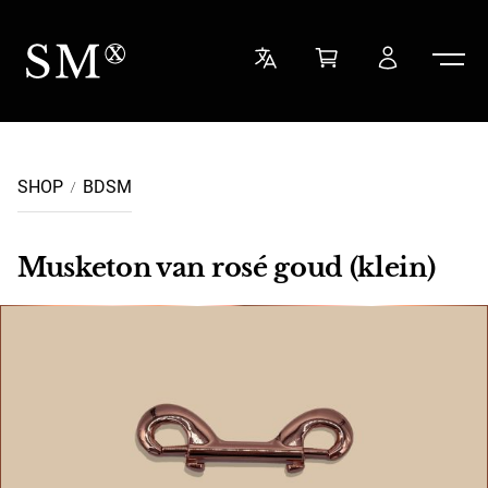
Ga naar de inhoud
Sensual Minded
SHOP
BDSM
Musketon van rosé goud (klein)