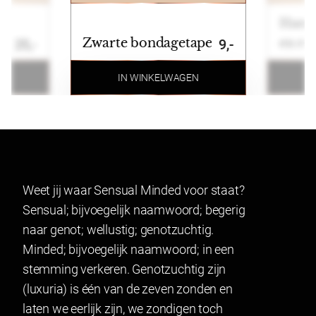
Betalen
Handb
Wij ondersteunen de volgende betaalmogelijkheden:
Zwarte bondagetape
en ro
25,-
9,-
Ideal, Bancontact, Klarna, Credit card, Paypal en
bankoverschrijving.
N
IN WINKELWAGEN
Retourneren
Artikelen kunnen binnen 14 dagen na ontvangst
geruild of geretourneerd worden. Indien u een
product wenst te ruilen of retourneren maakt u
Weet jij waar Sensual Minded voor staat?
gebruik van onze retourformulier. In verband met
Sensual; bijvoegelijk naamwoord; begerig
hygiëne kunnen producten waarvan het zegel
naar genot; wellustig; genotzuchtig.
verbroken is niet geretourneerd worden. Dit geldt ook
Minded; bijvoegelijk naamwoord; in een
voor gesealde artikelen.
stemming verkeren. Genotzuchtig zijn
Lingerie mag gepast worden en indien het niet past
(luxuria) is één van de zeven zonden en
geretourneerd worden.
laten we eerlijk zijn, we zondigen toch