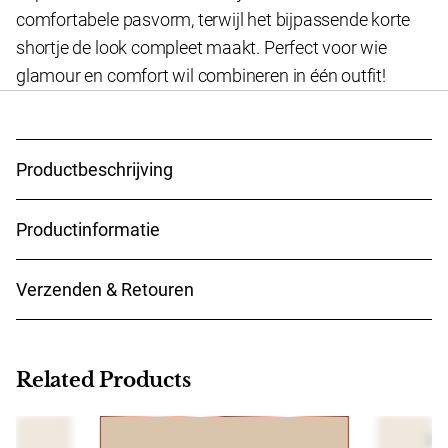
comfortabele pasvorm, terwijl het bijpassende korte
shortje de look compleet maakt. Perfect voor wie
glamour en comfort wil combineren in één outfit!
Heb jij een spannende avond thuis, een feestje, een
date of wil jij jezelf gewoon even op en top vrouw én
sexy voelen? Met onze sexy lingerie straal jij en voel
90% Polyester 10% Spandex
Material
je jezelf sexy!
Verleidelijk zijn start met jezelf sexy, zelfverzekerd en
Bezorgen en verzendkosten
verleidelijk voelen en wat draagt daar nou meer aan
S, M, L, XL
Al onze producten worden uit voorraad geleverd.
Maat
Related Products
bij dan een sexy set lingerie waarin jouw prachtige
Bestellingen geplaatst op werkdagen vóór 17:00uur
lichaam perfect tot haar recht komt?
worden dezelfde werkdag verzonden. Verzenden