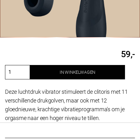
59,-
IN WINKELWAGEN
Pro
2
Generation
Deze luchtdruk vibrator stimuleert de clitoris met 11
3
verschillende drukgolven, maar ook met 12
+
gloednieuwe, krachtige vibratieprogramma's om je
Liquid
orgasme naar een hoger niveau te tillen.
Air,
Vibration
&