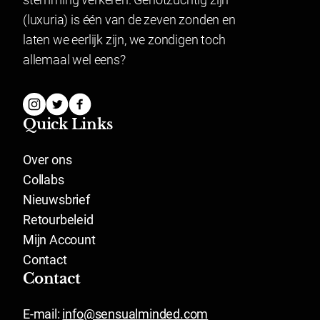
Lingerie mag gepast worden en indien het niet past
Reinig eenvoudig je vibrator met lauwwarm water
(luxuria) is één van de zeven zonden en
geretourneerd worden.
met een beetje zeep. Daarnaast adviseren wij een
laten we eerlijk zijn, we zondigen toch
glijmiddel op waterbasis voor dit product.
allemaal wel eens?
Satisfyer Pro 2
Luchtdrukvibrator
Kleur: donkergrijs
Quick Links
Merk: Satisfyer
Keuze uit 11 drukgolf patronen
Over ons
Keuze uit 12 vibratiestanden
Collabs
Vernieuwende ervaring
Met Liquid Air-technologie
Nieuwsbrief
Met 2 opzetstukken
Retourbeleid
Gemakkelijk te reinigen
Mijn Account
Waterdicht (IPX7)
Contact
Gemaakt van medisch siliconen
Contact
E-mail:
info@sensualminded.com